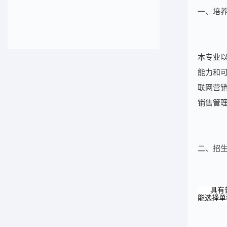
一、培
本专业
能力和
联网营
销售管
二、招
具有
能选择单