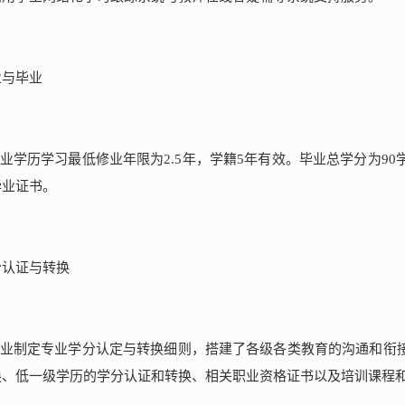
业与毕业
业学历学习最低修业年限为
2.5
年，学籍
5
年有效。毕业总学分为
90
毕业证书。
分认证与转换
业制定专业学分认定与转换细则，搭建了各级各类教育的沟通和衔接
换、低一级学历的学分认证和转换、相关职业资格证书以及培训课程