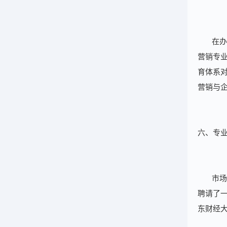
在办
营销专
育体系
营销与
六、专
市场
聘请了
东财经