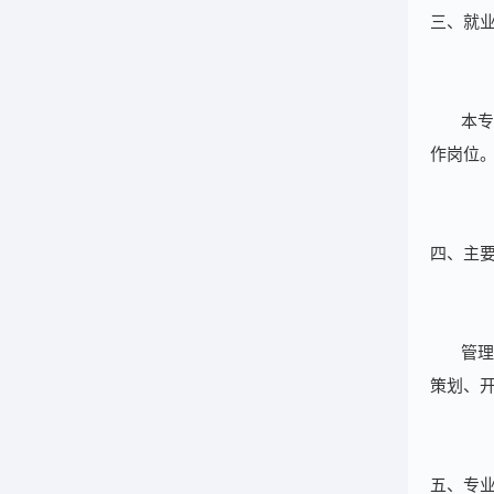
三、就
本专
作岗位
四、主
管理
策划、
五、专