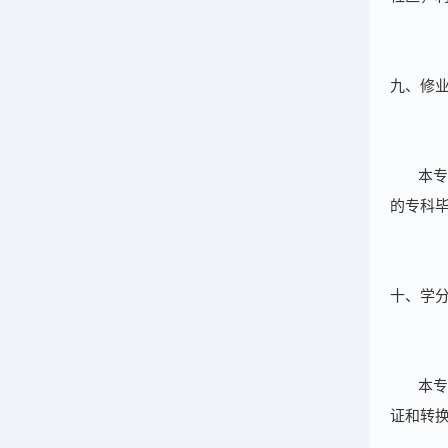
九、修
本专
的专科
十、学
本专
证和转