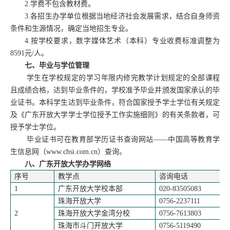
2.
学费不包含教材费。
3.
各招生办学单位根据当地经济社会发展需求，结合自身师资
条件和生源情况，确定当地招生专业。
4.
按学校要求，数字媒体艺术（本科）专业收费标准调整为
8591
元
/
人。
七、毕业与学位管理
学生在学校规定的学习年限内修完教学计划规定的全部课程
且成绩合格，达到毕业条件的，学校准予毕业并颁发国家承认的毕
业证书。本科学生达到毕业条件，符合国家授予学士学位有关规定
及《广东开放大学学士学位授予工作实施细则》的有关条款者，可
授予学士学位。
毕业证书可在教育部学历证书查询网站
——中国高等教育学
生信息网（
www.chsi.com.cn
）查询。
八、广东开放大学办学网络
序号
教学点
咨询电话
1
广东开放大学校本部
020-83505083
珠海开放大学
0756-2237111
2
珠海开放大学金湾分校
0756-7613803
珠海市斗门开放大学
0756-5119490