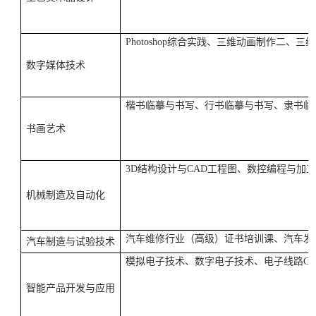
Photoshop
综合实践、三维动画制作二、三维
数字媒体技术
楷书临摹与书写、行书临摹与书写、隶书临
书画艺术
3D
结构设计与
CAD
工程图、数控编程与加工
机械制造及自动化
汽车维修行业（高级）证书培训课、汽车发
汽车制造与试验技术
模拟电子技术、数字电子技术、电子线路
C
智能产品开发与应用