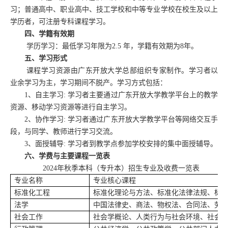
习；普通高中、职业高中、技工学校和中等专业学校在校生及以上
学历者，可注册专科课程学习。
四、学籍有效期
学历学习：最低学习年限为
2.5
年，学籍有效期为
8
年。
五、学习形式
课程学习资源由广东开放大学总部组织专家制作。学习者以
业余学习为主，学习期间不脱产。学习方式包括：
1
、自主学习
:
学习者主要通过广东开放大学教学平台上的教学
资源、移动学习资源等进行自主学习。
2
、协作学习
:
学习者通过广东开放大学教学平台等网络交互手
段，与同学、教师进行学习交流。
3
、面授辅导
:
学习者到教学点参加学校安排的集中面授辅导。
六、学费与主要课程一览表
2024
年秋季本科（专升本）招生专业及收费一览表
专业名称
专业核心课程
标准化工程
标准化理论与方法、标准化法律法规、标
法学
中国法律史、商法、物权法、合同法、劳
社会工作
社会学概论、人类行为与社会环境、社会