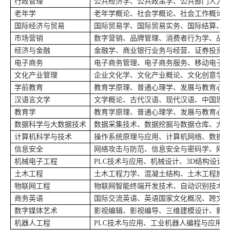
行政管理
公共经济学、公共政策学、公共部门人力
老年学
老年学概论、社会学概论、社会工作概论
国际经济与贸易
国际贸易学、国际贸易实务、国际结算、
市场营销
数字营销、品牌管理、消费者行为学、战
经济与金融
金融学、商业银行业务与经营、证券投资
电子商务
电子商务管理、电子商务服务、移动电子
文化产业管理
企业文化学、文化产业概论、文化创意学
学前教育
教育学原理、普通心理学、发展与教育心
汉语言文学
文学概论、古代汉语、现代汉语、中国现
教育学
教育学原理、普通心理学、发展与教育心
数据科学与大数据技术
数据采集技术、数据挖掘与数据仓库、大
计算机科学与技术
操作系统原理与应用、计算机网络、数据
信息安全
网络攻击与防范、信息安全与密码学、网
机械电子工程
PLC
技术与应用、机械设计、
3D
结构设计
土木工程
土木工程力学、混凝土结构、土木工程施
物联网工程
物联网智能终端开发技术、自动识别技术
商务英语
国际交流英语、英语国家文化概况、跨文
数字媒体艺术
影视编辑、影视编导、三维建模设计、影
机器人工程
PLC
技术与应用、工业机器人编程与应用、