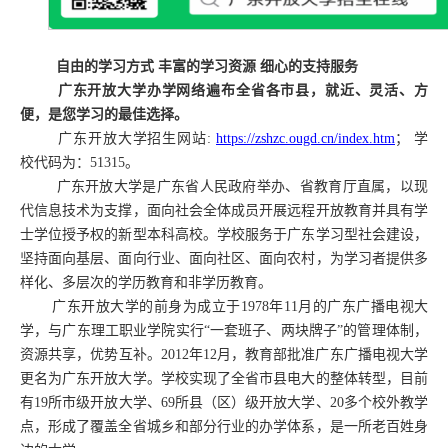
自由的学习方式
丰富的学习资源
细心的支持服务
广东开放大学办学网络遍布全省各市县，就近、灵活、方
便，是您学习的最佳选择。
广东开放大学招生网站
:
https://zshzc.ougd.cn/index.htm
；
学
校代码为：
51315
。
广东开放大学是广东省人民政府举办、省教育厅直属，以现
代信息技术为支撑，面向社会全体成员开展远程开放教育并具有学
士学位授予权的新型本科高校。学校服务于广东学习型社会建设，
坚持面向基层、面向行业、面向社区、面向农村，为学习者提供多
样化、多层次的学历教育和非学历教育。
广东开放大学的前身为成立于
1978
年
11
月的广东广播电视大
学，与广东理工职业学院实行
“一套班子、两块牌子”的管理体制，
资源共享，优势互补。
2012
年
12
月，教育部批准广东广播电视大学
更名为广东开放大学。学校实现了全省市县电大的整体转型，目前
有
19
所市级开放大学、
69
所县（区）级开放大学、
20
多个校外教学
点，形成了覆盖全省城乡和部分行业的办学体系，是一所老百姓身