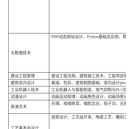
PHP
动态网站设计、
Python
基础及应用、数
大数据技术
建设工程管理
建设工程法规、建筑施工技术、工程项目管
建筑室内设计
素描、色彩、建筑制图基础、室内设计
phot
工业机器人技术
工业机器人与智能制造、电气控制与
PLC
技
动漫设计
动画运动规律、动画角色设计、动画场景设
乐理、视唱练耳、唱腔念白、毯子功、古典
表演艺术
造型设计、工艺品开发、陶瓷工艺、雕刻工
工艺美术品设计