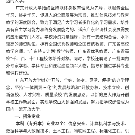
边的大学。
广东开放大学始终坚持以终身教育理念为先导，以服务全民
学习、终身学习、促进人的全面发展为宗旨，推动信息技术与教育
教学的深度融合，致力于满足广大学习者多样化的学习需求，培养
具有自主学习能力和终身发展能力的、适应广东经济社会发展需要
的应用型专门人才。学校师资力量雄厚，拥有一支结构合理、水平
较高的师资队伍。拥有全国优秀教师和全国模范教师、广东省高校
教学名师、
“广东特支计划”教学名师、广东省优秀教师、广东省高
校“千、百、十”工程校级培养对象。同时，学校还聘请了一批国内
外专家学者、学科专业和课程建设领军人物，指导和推进学科专业
和课程建设。
广东开放大学树立
“开放、全纳、终身、灵活、便捷”的办学理
念，坚持“一体两翼三化”的发展战略和“开放办校、技术立校、创
新强校、人才兴校、质量荣校”的发展思路，以新的更大作为开创
学校工作新局面，实现学校由大到强的发展，努力把学校建设成为
国内一流开放大学。
一、招生专业
本科（专升本）专业
22
个：
信息安全、计算机科学与技术、
数据科学与大数据技术、土木工程、物联网工程、标准化工程、机