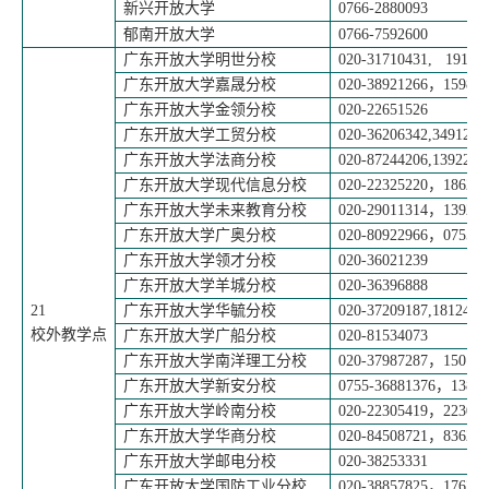
新兴开放大学
0766-2880093
郁南开放大学
0766-7592600
广东开放大学明世分校
020-31710431, 19102
广东开放大学嘉晟分校
020-38921266
，
159892
广东开放大学金领分校
020-22651526
广东开放大学工贸分校
020-36206342,3491279
广东开放大学法商分校
020-87244206,1392211
广东开放大学现代信息分校
020-22325220
，
186202
广东开放大学未来教育分校
020-29011314
，
139287
广东开放大学广奥分校
020-80922966
，
0755-3
广东开放大学领才分校
020-36021239
广东开放大学羊城分校
020-36396888
21
广东开放大学华毓分校
020-37209187,1812470
校外教学点
广东开放大学广船分校
020-81534073
广东开放大学南洋理工分校
020-37987287
，
150130
广东开放大学新安分校
0755-36881376
，
13827
广东开放大学岭南分校
020-22305419
，
223052
广东开放大学华商分校
020-84508721
，
836287
广东开放大学邮电分校
020-38253331
广东开放大学国防工业分校
020-38857825
，
176200